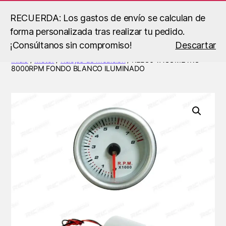
RECUERDA: Los gastos de envío se calculan de
forma personalizada tras realizar tu pedido.
Buscar
Menú
B.S
¡Consúltanos sin compromiso!
Descartar
Racing
Inicio
/
Motor
/
Relojes de medición
/ RELOJ TACOMETRO
8000RPM FONDO BLANCO ILUMINADO