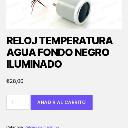
RELOJ TEMPERATURA
AGUA FONDO NEGRO
ILUMINADO
€
28,00
RELOJ
AÑADIR AL CARRITO
TEMPERATURA
AGUA
FONDO
NEGRO
ILUMINADO
Categoría:
Relojes de medición