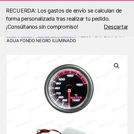
RECUERDA: Los gastos de envío se calculan de
forma personalizada tras realizar tu pedido.
Buscar
Menú
B.S
¡Consúltanos sin compromiso!
Descartar
Racing
Inicio
/
Motor
/
Relojes de medición
/ RELOJ TEMPERATURA
AGUA FONDO NEGRO ILUMINADO