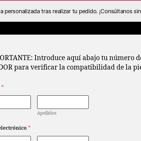
personalizada tras realizar tu pedido. ¡Consúltanos si
Catálogo de Despieces y Recambios
Ropa BS Racing
Dentro
ORTANTE: Introduce aquí abajo tu número d
OR para verificar la compatibilidad de la pi
e
*
Apellidos
electrónico
*