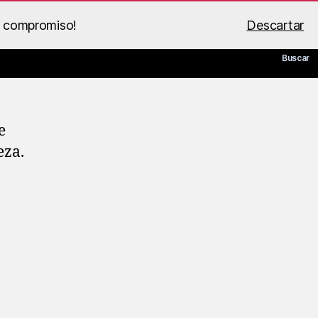
n compromiso!
Descartar
 de BS Racing
Guía PDF
Mi cuenta
Carrito
Buscar
e
eza.