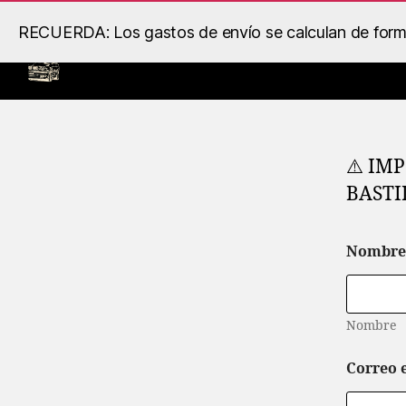
RECUERDA: Los gastos de envío se calculan de forma 
Inicio
Llantas
Motor
B.S
Racing
⚠️ IMP
BASTID
*
Nombr
*
d
e
l
Nombre
Correo 