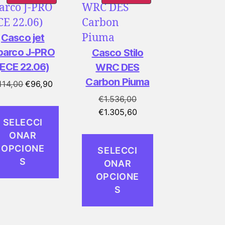
EN
EN
OFERTA
OFERTA
Casco jet
parco J-PRO
Casco Stilo
(ECE 22.06)
WRC DES
Carbon Piuma
El
El
114,00
€
96,90
precio
precio
€
1.536,00
original
actual
El
El
€
1.305,60
SELECCI
era:
es:
precio
precio
ONAR
€114,00.
€96,90.
original
actual
OPCIONE
SELECCI
era:
es:
S
ONAR
€1.536,00.
€1.305,60.
OPCIONE
S