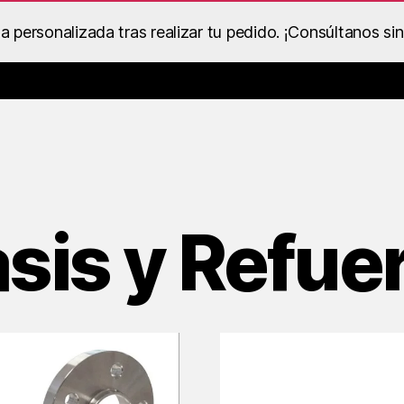
personalizada tras realizar tu pedido. ¡Consúltanos si
Catálogo de Despieces y Recambios
Ropa BS Racing
Dentro
sis y Refue