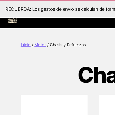
RECUERDA: Los gastos de envío se calculan de forma 
Inicio
Llantas
Motor
B.S
Racing
Inicio
/
Motor
/ Chasis y Refuerzos
Cha