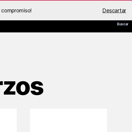
n compromiso!
Descartar
 de BS Racing
Guía PDF
Mi cuenta
Carrito
Buscar
rzos