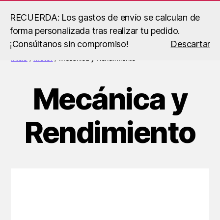
RECUERDA: Los gastos de envío se calculan de
forma personalizada tras realizar tu pedido.
Buscar
Menú
B.S
¡Consúltanos sin compromiso!
Descartar
Racing
Inicio
/
Motor
/ Mecánica y Rendimiento
Mecánica y
Rendimiento