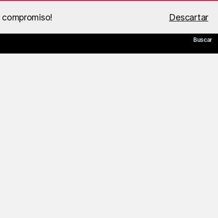
n compromiso!
Descartar
 de BS Racing
Guía PDF
Mi cuenta
Carrito
Buscar