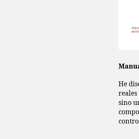
Manua
He dis
reales
sino u
compon
control
N