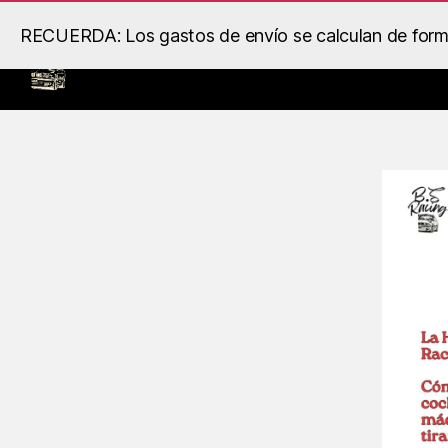
RECUERDA: Los gastos de envío se calculan de forma 
Inicio
Llantas
Motor
B.S
Racing