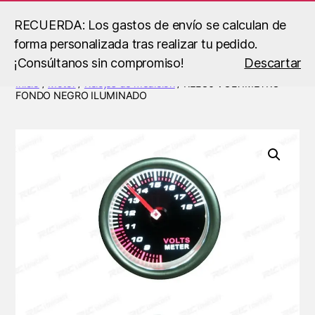
RECUERDA: Los gastos de envío se calculan de
forma personalizada tras realizar tu pedido.
Buscar
Menú
B.S
¡Consúltanos sin compromiso!
Descartar
Racing
Inicio
/
Motor
/
Relojes de medición
/ RELOJ VOLTÍMETRO
FONDO NEGRO ILUMINADO