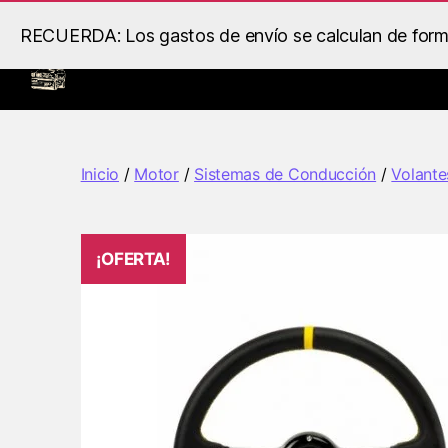
RECUERDA: Los gastos de envío se calculan de forma 
Inicio
Llantas
Motor
B.S
Racing
Inicio
/
Motor
/
Sistemas de Conducción
/
Volante
¡OFERTA!