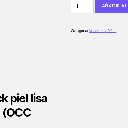
Volante
AÑADIR AL
modelo
era:
es:
Track
€79,80.
€59,85.
piel
lisa
negro/amarillo/plata
Categoría:
Volantes y Piñas
(OCC
Sport)
cantidad
 piel lisa
a (OCC