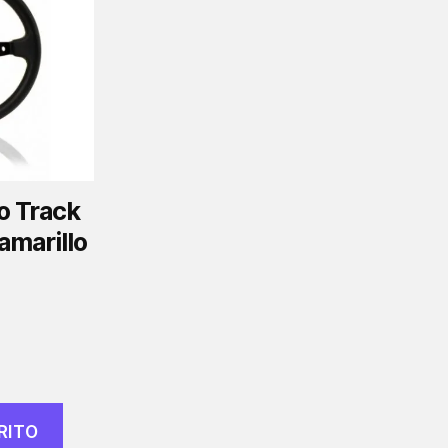
o Track
/amarillo
RITO