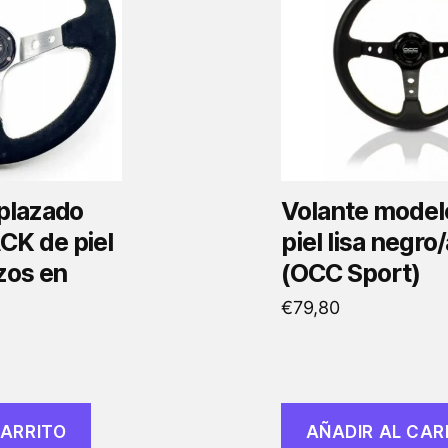
plazado
Volante model
K de piel
piel lisa negro
zos en
(OCC Sport)
€
79,80
)
CARRITO
AÑADIR AL CAR