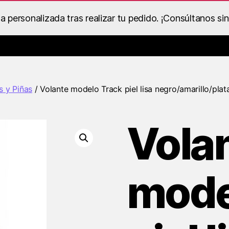
personalizada tras realizar tu pedido. ¡Consúltanos si
Catálogo de Despieces y Recambios
Ropa BS Racing
Dentro
s y Piñas
/ Volante modelo Track piel lisa negro/amarillo/pla
Vola
mode