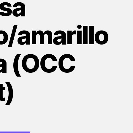
isa
o/amarillo
ta (OCC
t)