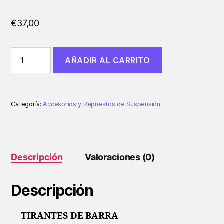
€
37,00
TIRANTES
AÑADIR AL CARRITO
DE
BARRA
ESTABILIZADORA
REGULABLE
AUDI
Categoría:
Accesorios y Repuestos de Suspensión
A3
8L
VOLKSWAGEN
GOLF
4
Descripción
Valoraciones (0)
MKIV
SEAT
LEON
Descripción
SKODA
OCTAVIA
cantidad
TIRANTES DE BARRA