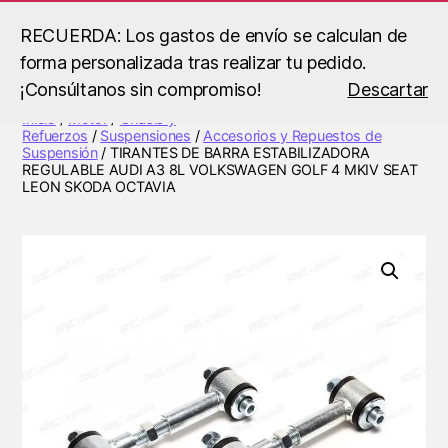
RECUERDA: Los gastos de envío se calculan de
forma personalizada tras realizar tu pedido.
Buscar
Menú
B.S
¡Consúltanos sin compromiso!
Descartar
Racing
Inicio
/
Motor
/
Chasis y
Refuerzos
/
Suspensiones
/
Accesorios y Repuestos de
Suspensión
/ TIRANTES DE BARRA ESTABILIZADORA
REGULABLE AUDI A3 8L VOLKSWAGEN GOLF 4 MKIV SEAT
LEON SKODA OCTAVIA