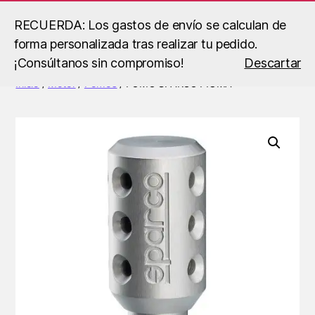
RECUERDA: Los gastos de envío se calculan de
forma personalizada tras realizar tu pedido.
Buscar
Menú
B.S
¡Consúltanos sin compromiso!
Descartar
Racing
Inicio
/
Motor
/
Pomos
/ POMO SPARCO PIUMA