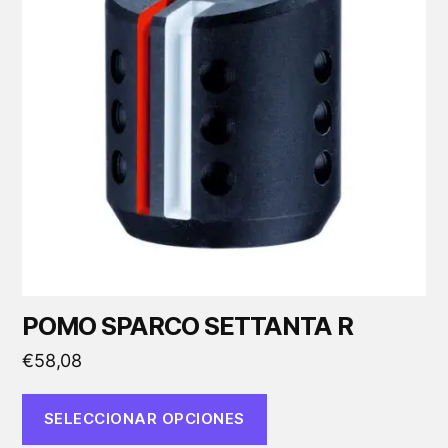
variantes.
Las
opciones
se
pueden
elegir
en
la
página
de
producto
POMO SPARCO SETTANTA R
€
58,08
SELECCIONAR OPCIONES