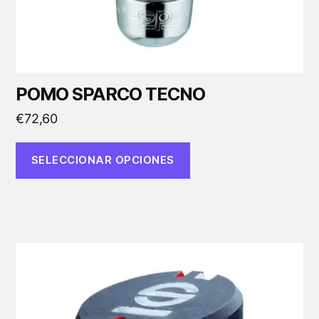
la
página
de
producto
POMO SPARCO TECNO
€
72,60
SELECCIONAR OPCIONES
Este
producto
tiene
múltiples