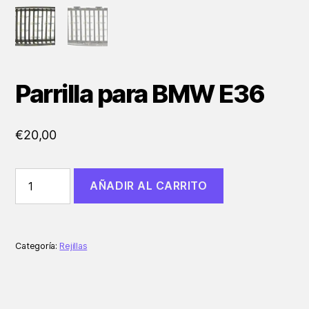
Parrilla para BMW E36
€
20,00
Parrilla
AÑADIR AL CARRITO
para
BMW
E36
cantidad
Categoría:
Rejillas