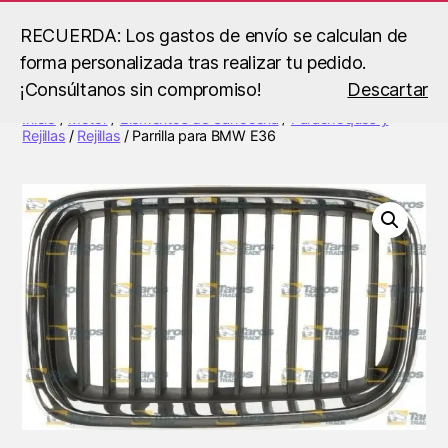
RECUERDA: Los gastos de envío se calculan de
forma personalizada tras realizar tu pedido.
Buscar
Menú
B.S
¡Consúltanos sin compromiso!
Descartar
Racing
Inicio
/
Motor
/
Elementos de Carroceria
/
Parachoques y
Rejillas
/
Rejillas
/ Parrilla para BMW E36