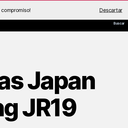
n compromiso!
Descartar
 de BS Racing
Guía PDF
Mi cuenta
Carrito
Buscar
tas Japan
ng JR19