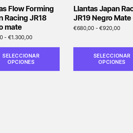
en
tas Flow Forming
Llantas Japan Ra
la
n Racing JR18
JR19 Negro Mate
página
o mate
Rang
€
680,00
-
€
920,00
de
de
Rango
0
-
€
1.300,00
to
producto
preci
de
desd
precios:
SELECCIONAR
SELECCIONAR
€680
desde
OPCIONES
OPCIONES
hast
€780,00
€920
hasta
€1.300,00