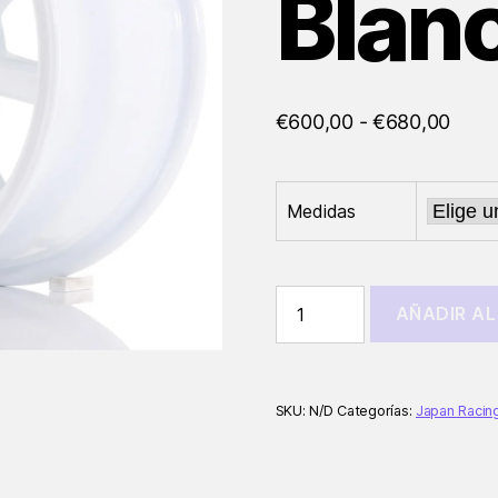
Blan
Rang
€
600,00
-
€
680,00
de
preci
desd
Medidas
€600
hast
Llantas
€680
AÑADIR AL
Japan
Racing
JR19
Blanco
cantidad
SKU:
N/D
Categorías:
Japan Racin