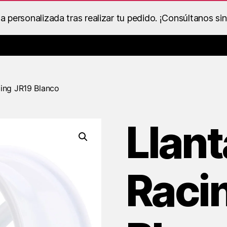
personalizada tras realizar tu pedido. ¡Consúltanos si
Catálogo de Despieces y Recambios
Ropa BS Racing
Dentro
cing JR19 Blanco
Llan
Raci