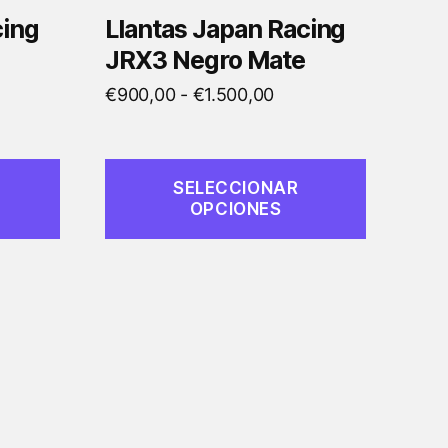
en
cing
Llantas Japan Racing
la
JRX3 Negro Mate
página
o
Rango
€
900,00
-
€
1.500,00
de
de
producto
os:
precios:
e
desde
SELECCIONAR
,00
€900,00
OPCIONES
a
hasta
,00
€1.500,00