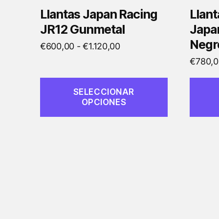
en
en
Llantas Japan Racing
Llan
la
la
JR12 Gunmetal
Japa
página
página
Negr
Rango
€
600,00
-
€
1.120,00
de
de
de
€
780,0
producto
produc
precios:
desde
SELECCIONAR
€600,00
OPCIONES
hasta
€1.120,00