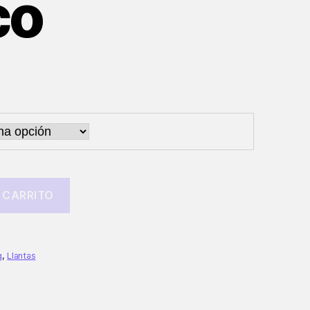
co
o
os:
e
,00
a
,00
 CARRITO
g
,
Llantas