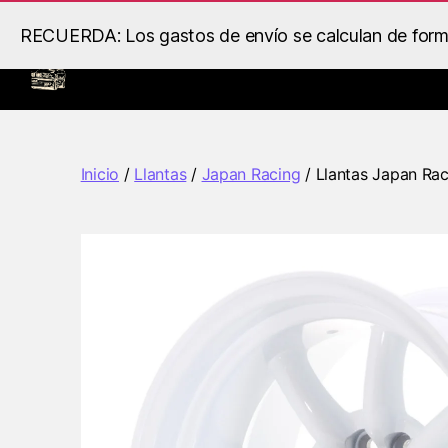
RECUERDA: Los gastos de envío se calculan de forma 
Inicio
Llantas
Motor
B.S
Racing
Inicio
/
Llantas
/
Japan Racing
/ Llantas Japan Ra