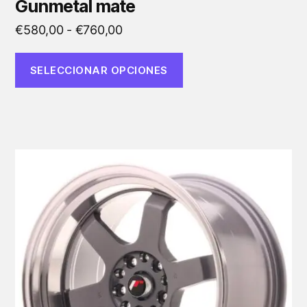
Gunmetal mate
Rango
€
580,00
-
€
760,00
de
precios:
SELECCIONAR OPCIONES
desde
€580,00
hasta
€760,00
Este
producto
tiene
múltiples
variantes.
Las
opciones
se
pueden