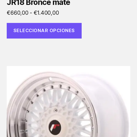
JR18 Bronce mate
Rango
€
660,00
-
€
1.400,00
de
precios:
SELECCIONAR OPCIONES
desde
€660,00
hasta
€1.400,00
Este
producto
tiene
múltiples
variantes.
Las
opciones
se
pueden