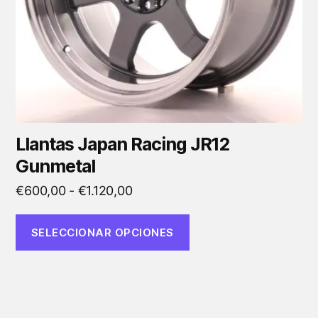
elegir
en
la
página
de
producto
Llantas Japan Racing JR12
Gunmetal
Rango
€
600,00
-
€
1.120,00
de
precios:
SELECCIONAR OPCIONES
desde
€600,00
hasta
€1.120,00