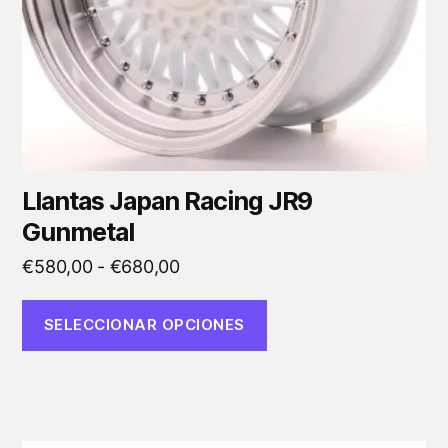
elegir
en
la
página
de
producto
Llantas Japan Racing JR9
Gunmetal
Rango
€
580,00
-
€
680,00
de
precios:
SELECCIONAR OPCIONES
desde
€580,00
hasta
€680,00