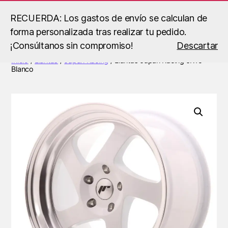
RECUERDA: Los gastos de envío se calculan de
forma personalizada tras realizar tu pedido.
Buscar
Menú
B.S
¡Consúltanos sin compromiso!
Descartar
Racing
Inicio
/
Llantas
/
Japan Racing
/ Llantas Japan Racing JR15
Blanco