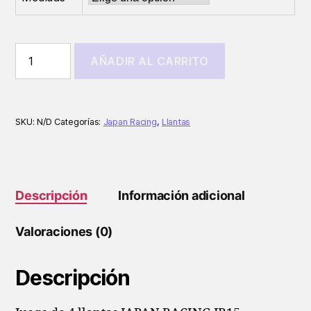
Llantas
AÑADIR AL CARRITO
Japan
Racing
JR15
Blanco
cantidad
SKU:
N/D
Categorías:
Japan Racing
,
Llantas
Descripción
Información adicional
Valoraciones (0)
Descripción