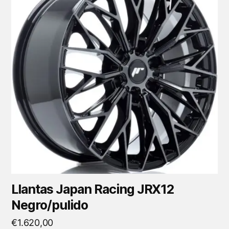
tiene
múltiples
variantes.
Las
opciones
se
pueden
elegir
en
la
página
de
producto
Llantas Japan Racing JRX12
Negro/pulido
€
1.620,00