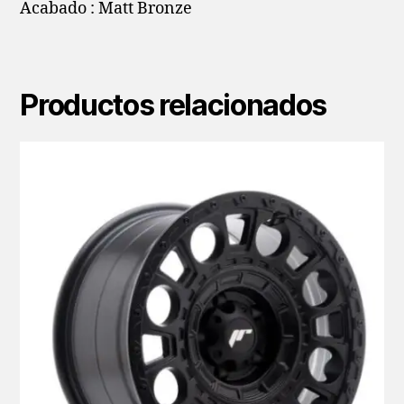
Acabado : Matt Bronze
Productos relacionados
Este
producto
tiene
múltiples
variantes.
Las
opciones
se
pueden
elegir
en