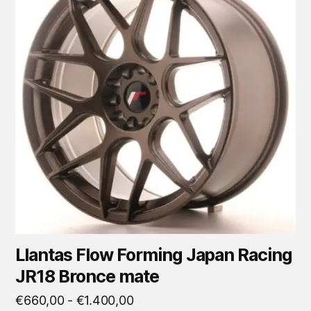
tiene
múltiples
variantes.
Las
opciones
se
pueden
elegir
en
la
página
de
producto
Llantas Flow Forming Japan Racing
JR18 Bronce mate
Rango
€
660,00
-
€
1.400,00