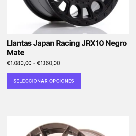
la
página
de
producto
Llantas Japan Racing JRX10 Negro
Mate
Rango
€
1.080,00
-
€
1.160,00
de
precios:
SELECCIONAR OPCIONES
desde
€1.080,00
hasta
€1.160,00
Este
producto