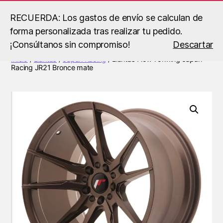
RECUERDA: Los gastos de envío se calculan de
forma personalizada tras realizar tu pedido.
Buscar
Menú
B.S
¡Consúltanos sin compromiso!
Descartar
Racing
Inicio
/
Llantas
/
Japan Racing
/ Llantas Flow Forming Japan
Racing JR21 Bronce mate