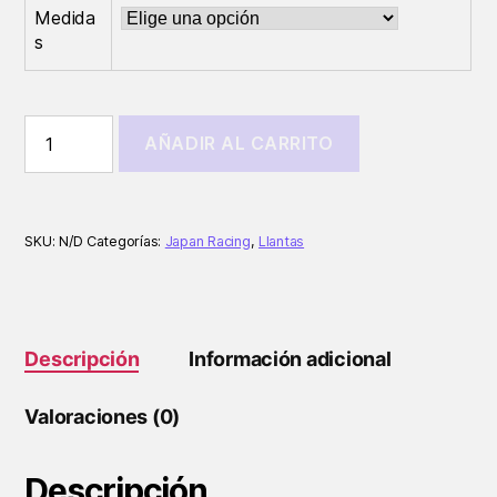
Medida
desde
s
€740,00
hasta
€1.920,00
Llantas
AÑADIR AL CARRITO
Flow
Forming
Japan
Racing
JR21
SKU:
N/D
Categorías:
Japan Racing
,
Llantas
Bronce
mate
cantidad
Descripción
Información adicional
Valoraciones (0)
Descripción