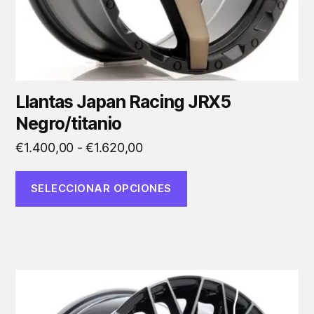
la
página
de
producto
Llantas Japan Racing JRX5
Negro/titanio
Rango
€
1.400,00
-
€
1.620,00
de
precios:
SELECCIONAR OPCIONES
desde
€1.400,00
hasta
€1.620,00
Este
producto