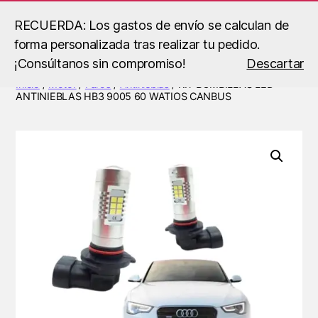
RECUERDA: Los gastos de envío se calculan de
forma personalizada tras realizar tu pedido.
Buscar
Menú
B.S
¡Consúltanos sin compromiso!
Descartar
Racing
Inicio
/
Motor
/
Faros
/
Antinieblas
/ KIT BOMBILLAS LED
ANTINIEBLAS HB3 9005 60 WATIOS CANBUS