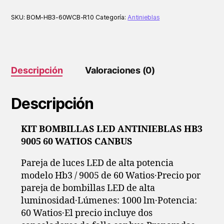
HB3
9005
SKU:
BOM-HB3-60WCB-R10
Categoría:
Antinieblas
60
WATIOS
CANBUS
cantidad
Descripción
Valoraciones (0)
Descripción
KIT BOMBILLAS LED ANTINIEBLAS HB3
9005 60 WATIOS CANBUS
Pareja de luces LED de alta potencia
modelo Hb3 / 9005 de 60 Watios·Precio por
pareja de bombillas LED de alta
luminosidad·Lúmenes: 1000 lm·Potencia:
60 Watios·El precio incluye dos