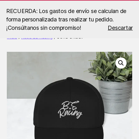
RECUERDA: Los gastos de envío se calculan de
forma personalizada tras realizar tu pedido.
Buscar
Menú
B.S
¡Consúltanos sin compromiso!
Descartar
Racing
Inicio
/
Ropa BS Racing
/ Gorra Unisex