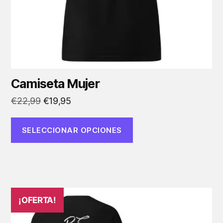
en
la
página
de
producto
Camiseta Mujer
El
El
€
22,99
€
19,95
precio
precio
original
actual
SELECCIONAR OPCIONES
era:
es:
€22,99.
€19,95.
Este
¡OFERTA!
producto
tiene