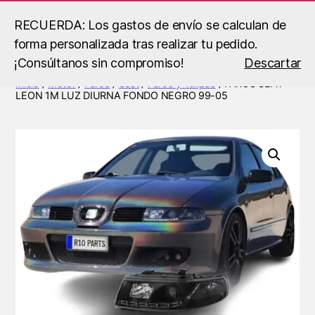
RECUERDA: Los gastos de envío se calculan de
forma personalizada tras realizar tu pedido.
Buscar
Menú
B.S
¡Consúltanos sin compromiso!
Descartar
Racing
Inicio
/
Motor
/
Faros
/
Seat
/
Faros y Tulipas
/ FAROS SEAT
LEON 1M LUZ DIURNA FONDO NEGRO 99-05