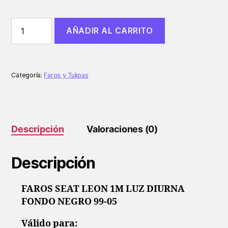
FAROS
AÑADIR AL CARRITO
SEAT
LEON
1M
LUZ
DIURNA
Categoría:
Faros y Tulipas
FONDO
NEGRO
99-
05
cantidad
Descripción
Valoraciones (0)
Descripción
FAROS SEAT LEON 1M LUZ DIURNA
FONDO NEGRO 99-05
Válido para: