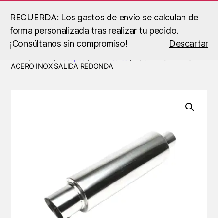
RECUERDA: Los gastos de envío se calculan de
forma personalizada tras realizar tu pedido.
Buscar
Menú
B.S
¡Consúltanos sin compromiso!
Descartar
Racing
Inicio
/
Motor
/
Escapes
/
Universales
/ ESCAPE UNIVERSAL
ACERO INOX SALIDA REDONDA