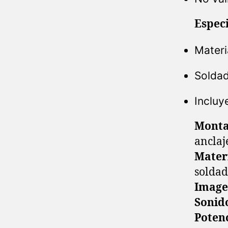
Especi
Materi
Soldad
Incluy
Monta
anclaj
Mater
soldad
Imag
Sonid
Poten