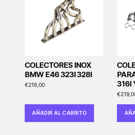
COLECTORES INOX
COLE
BMW E46 323I 328I
PARA
316I 
€
219,00
€
219,0
AÑADIR AL CARRITO
AÑA