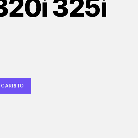
320i 325i
 CARRITO