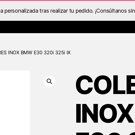
personalizada tras realizar tu pedido. ¡Consúltanos si
Catálogo de Despieces y Recambios
Ropa BS Racing
Dentro
S INOX BMW E30 320i 325i IX
COL
INO