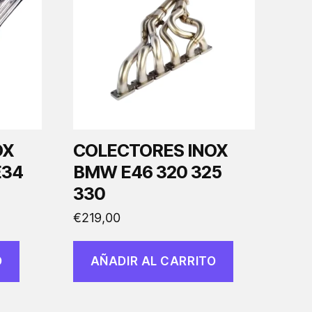
OX
COLECTORES INOX
E34
BMW E46 320 325
330
€
219,00
O
AÑADIR AL CARRITO