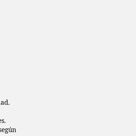
dad.
s.
 según