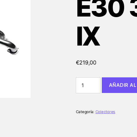
E30 
IX
€
219,00
COLECTORES
AÑADIR AL
INOX
BMW
E30
320i
325i
Categoría:
Colectores
IX
cantidad