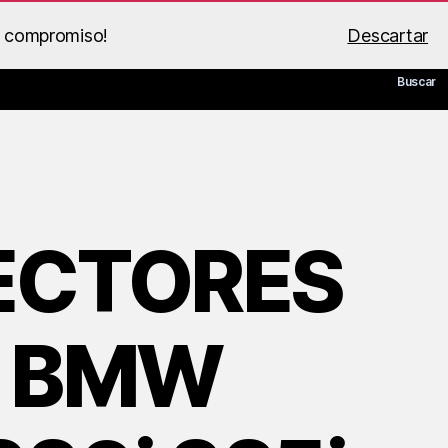
n compromiso!
Descartar
 de BS Racing
Guía PDF
Mi cuenta
Carrito
Buscar
ECTORES
X BMW