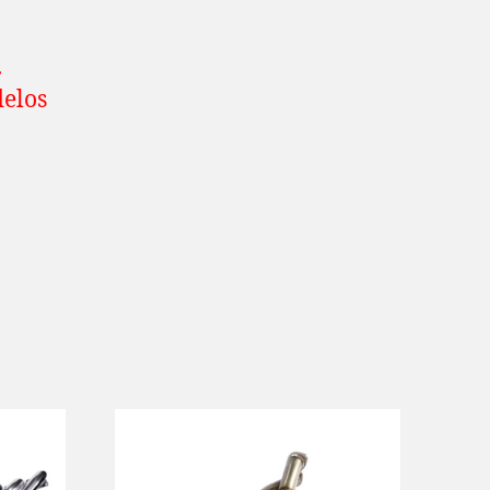
.
delos