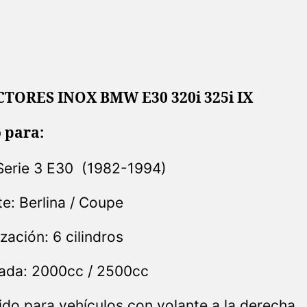
TORES INOX BMW E30 320i 325i IX
 para:
erie 3 E30 (1982-1994)
te: Berlina / Coupe
zación: 6 cilindros
rada: 2000cc / 2500cc
ido para vehículos con volante a la derecha