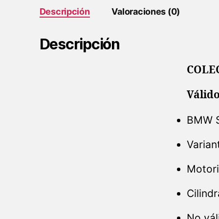
Descripción
Valoraciones (0)
Descripción
COLEC
Válido
BMW S
Varian
Motori
Cilind
No vál