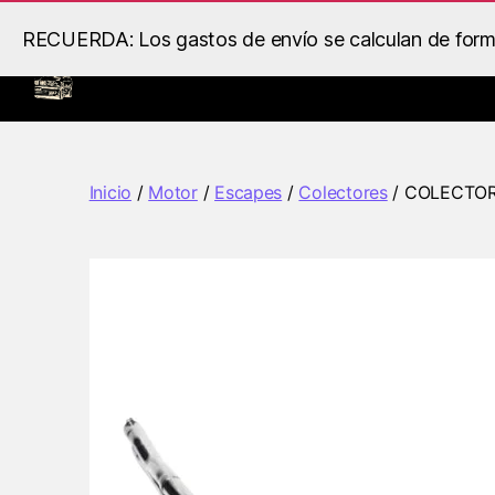
RECUERDA: Los gastos de envío se calculan de forma 
Inicio
Llantas
Motor
B.S
Racing
Inicio
/
Motor
/
Escapes
/
Colectores
/ COLECTORE