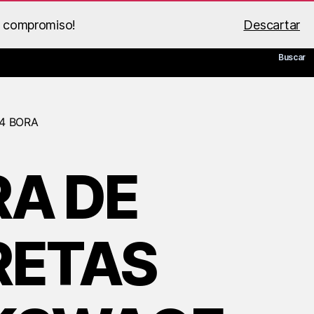
n compromiso!
Descartar
 de BS Racing
Guía PDF
Mi cuenta
Carrito
Buscar
4 BORA
A DE
RETAS