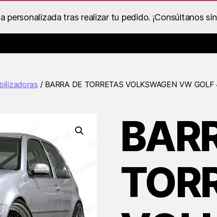
personalizada tras realizar tu pedido. ¡Consúltanos si
Catálogo de Despieces y Recambios
Ropa BS Racing
Dentro
bilizadoras
/ BARRA DE TORRETAS VOLKSWAGEN VW GOLF 
BARR
TOR