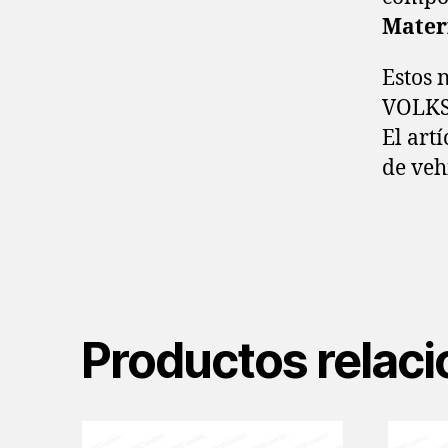
Mater
Estos 
VOLK
El art
de veh
Productos relac