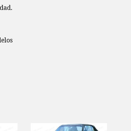
idad.
delos