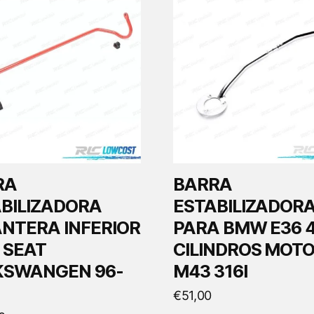
RA
BARRA
BILIZADORA
ESTABILIZADOR
NTERA INFERIOR
PARA BMW E36 
 SEAT
CILINDROS MOT
KSWANGEN 96-
M43 316I
€
51,00