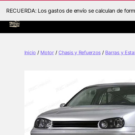
RECUERDA: Los gastos de envío se calculan de forma 
Inicio
Llantas
Motor
B.S
Racing
Inicio
/
Motor
/
Chasis y Refuerzos
/
Barras y Esta