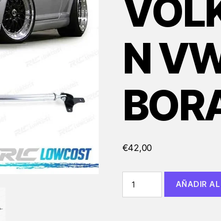
VOL
N VW
BOR
€
42,00
BARRA
AÑADIR AL
DE
TORRETAS
VOLKSWAGEN
VW