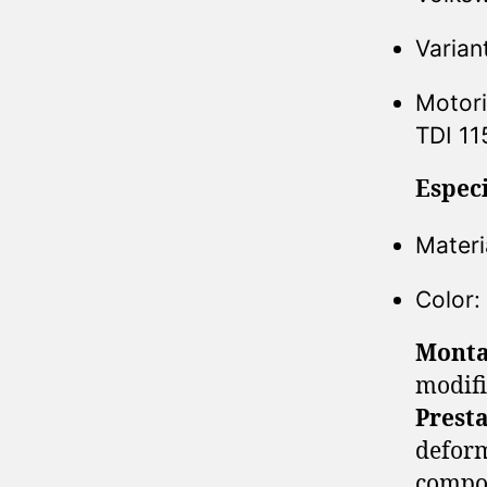
Varian
Motori
TDI 11
Especi
Materi
Color:
Monta
modifi
Prest
deform
compo