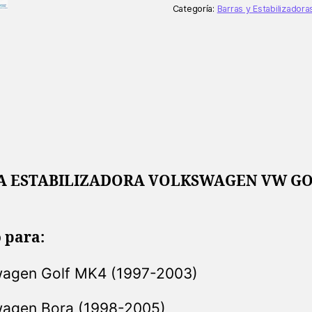
GOLF
Categoría:
Barras y Estabilizadora
4
BORA
cantidad
A ESTABILIZADORA VOLKSWAGEN VW GO
 para:
wagen Golf MK4 (1997-2003)
wagen Bora (1998-2005)