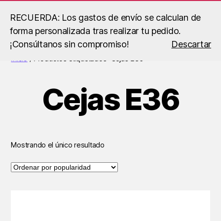
RECUERDA: Los gastos de envío se calculan de
forma personalizada tras realizar tu pedido.
Buscar
Menú
B.S
¡Consúltanos sin compromiso!
Descartar
Racing
Inicio
/ Productos etiquetados “Cejas E36”
Cejas E36
Mostrando el único resultado