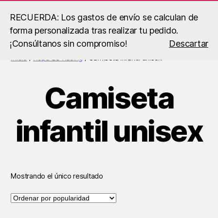
RECUERDA: Los gastos de envío se calculan de
forma personalizada tras realizar tu pedido.
Buscar
Menú
B.S
¡Consúltanos sin compromiso!
Descartar
Racing
Inicio
/
Ropa BS Racing
/ Camiseta infantil unisex
Camiseta
infantil unisex
Mostrando el único resultado