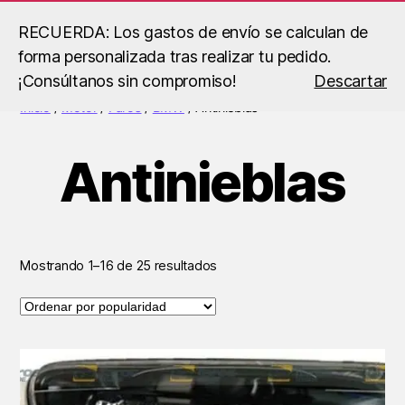
RECUERDA: Los gastos de envío se calculan de
forma personalizada tras realizar tu pedido.
Buscar
Menú
B.S
¡Consúltanos sin compromiso!
Descartar
Racing
Inicio
/
Motor
/
Faros
/
BMW
/ Antinieblas
Antinieblas
Ordenado
Mostrando 1–16 de 25 resultados
por
popularidad