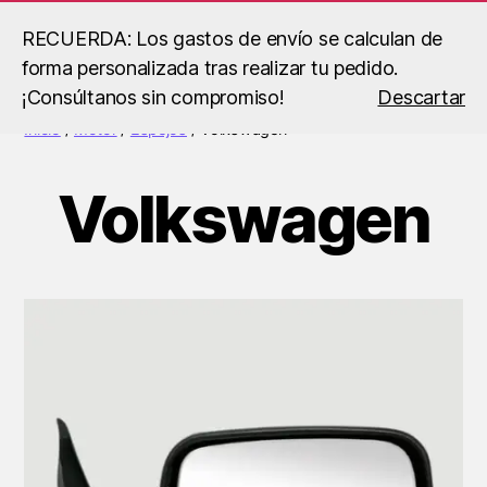
RECUERDA: Los gastos de envío se calculan de
forma personalizada tras realizar tu pedido.
Buscar
Menú
B.S
¡Consúltanos sin compromiso!
Descartar
Racing
Inicio
/
Motor
/
Espejos
/ Volkswagen
Volkswagen