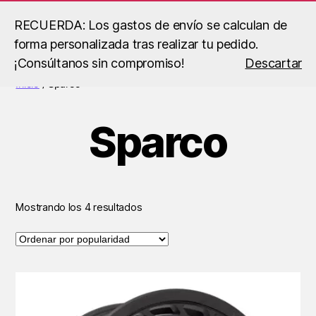
RECUERDA: Los gastos de envío se calculan de
forma personalizada tras realizar tu pedido.
Buscar
Menú
B.S
¡Consúltanos sin compromiso!
Descartar
Racing
Inicio
/ Sparco
Sparco
Ordenado
Mostrando los 4 resultados
por
popularidad
Este
producto