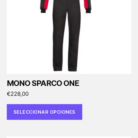
opciones
se
pueden
elegir
en
la
página
de
producto
MONO SPARCO ONE
€
228,00
SELECCIONAR OPCIONES