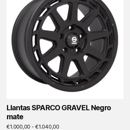
tiene
múltiples
variantes.
Las
opciones
se
pueden
elegir
en
la
página
de
producto
Llantas SPARCO GRAVEL Negro
mate
Rango
€
1.000,00
-
€
1.040,00