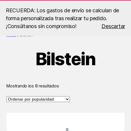
RECUERDA: Los gastos de envío se calculan de
forma personalizada tras realizar tu pedido.
Buscar
Menú
B.S
¡Consúltanos sin compromiso!
Descartar
Racing
Inicio
/ Bilstein
Bilstein
Ordenado
Mostrando los 8 resultados
por
popularidad